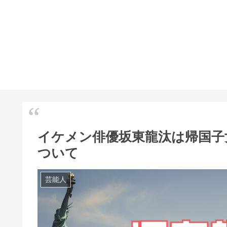
イケメン俳優坂東龍汰は帰国子
ついて
芸能人