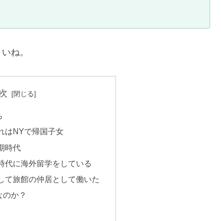
さいね。
次
ち
れはNYで帰国子女
期時代
時代に海外留学をしている
して旅館の仲居として働いた
なのか？