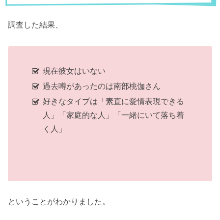
調査した結果、
現在彼女はいない
過去噂があったのは南部桃伽さん
好きなタイプは「素直に愛情表現できる
人」「家庭的な人」「一緒にいて落ち着
く人」
ということがわかりました。