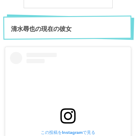
清水尋也の現在の彼女
この投稿をInstagramで見る