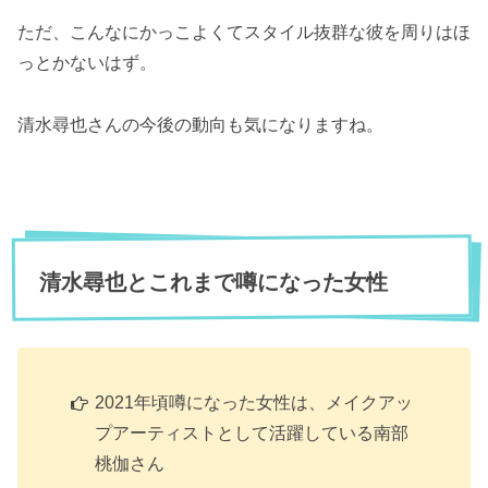
ただ、こんなにかっこよくてスタイル抜群な彼を周りはほ
っとかないはず。
清水尋也さんの今後の動向も気になりますね。
清水尋也とこれまで噂になった女性
2021年頃噂になった女性は、メイクアッ
プアーティストとして活躍している南部
桃伽さん