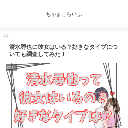
ちゃまこらいふ
清水尋也に彼女はいる？好きなタイプにつ
いても調査してみた！
芸能人